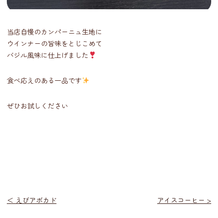
当店自慢のカンパーニュ生地に
ウインナーの旨味をとじこめて
バジル風味に仕上げました
食べ応えのある一品です
ぜひお試しください
投
＜ えびアボカド
アイスコーヒー >