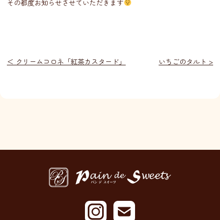
その都度お知らせさせていただきます
投
＜ クリームコロネ「紅茶カスタード」
いちごのタルト >
稿
ナ
ビ
ゲ
ー
シ
ョ
ン